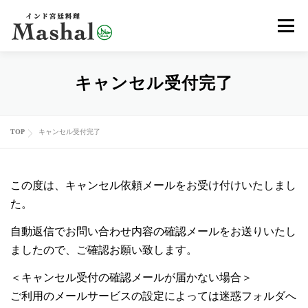
コ
メニュ
ン
テ
ン
MENU
デリバリー
ご予約
アクセス
キャンセル受付完了
ツ
へ
ス
レッスン
イベント
オンラインショップ
ブログ
TOP
キャンセル受付完了
キ
ッ
プ
メディア
EN
この度は、キャンセル依頼メールをお受け付けいたしまし
た。
自動返信でお問い合わせ内容の確認メールをお送りいたし
ましたので、ご確認お願い致します。
＜キャンセル受付の確認メールが届かない場合＞
ご利用のメールサービスの設定によっては迷惑フォルダへ