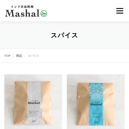
コ
メニュ
ン
テ
ン
MENU
デリバリー
ご予約
アクセス
スパイス
ツ
へ
ス
レッスン
イベント
オンラインショップ
ブログ
TOP
商品
スパイス
キ
ッ
プ
メディア
EN