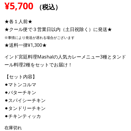
¥
5,700
（税込）
★各１人前★
★クール便で３営業日以内（土日祝除く）に発送★
※事情により発送が遅れる場合がございます
★送料一律¥1,300★
インド宮廷料理Mashalの人気カレーメニュー3種とタンド
ール料理2種をセットでお届け！
【セット内容】
⚫︎マトンコルマ
⚫︎バターチキン
⚫︎スパイシーチキン
⚫︎タンドリーチキン
⚫︎チキンティッカ
在庫切れ