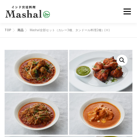
コ
メニュ
ン
テ
ン
TOP
商品
Mashal全部セット（カレー3種、タンドール料理2種）(※)
MENU
デリバリー
ご予約
アクセス
ツ
へ
ス
レッスン
イベント
オンラインショップ
ブログ
キ
ッ
プ
メディア
EN