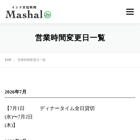
コ
メニュ
ン
テ
ン
MENU
デリバリー
ご予約
アクセス
営業時間変更日一覧
ツ
へ
ス
レッスン
イベント
オンラインショップ
ブログ
TOP
営業時間変更日一覧
キ
ッ
プ
メディア
EN
2026年7月
【7月1日
ディナータイム全日貸切
(水)〜7月2日
(木)】