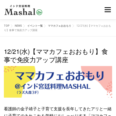
コ
メニュ
ン
テ
ン
TOP
NEWS
イベント一覧
ママカフェおおもり
12/21(水)【ママカフェおおも
MENU
デリバリー
ご予約
アクセス
ツ
り】食事で免疫力アップ講座
へ
ス
12/21(水)【ママカフェおおもり】食
レッスン
イベント
オンラインショップ
ブログ
キ
事で免疫力アップ講座
ッ
プ
メディア
EN
看護師の金子靖子と子育て支援を長年してきたアリと一緒
に子育てのあれこれを気軽におしゃべりする「ママカフェ