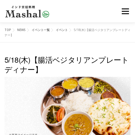
コ
メニュ
ン
テ
ン
TOP
NEWS
イベント一覧
イベント
5/18(木)【腸活ベジタリアンプレートディ
MENU
デリバリー
ご予約
アクセス
ツ
ナー】
へ
ス
5/18(木)【腸活ベジタリアンプレート
レッスン
イベント
オンラインショップ
ブログ
キ
ディナー】
ッ
プ
メディア
EN