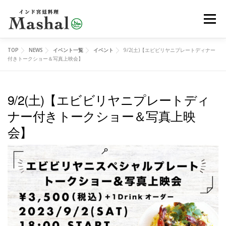
コ
メニュ
ン
テ
ン
TOP
NEWS
イベント一覧
イベント
9/2(土)【エビビリヤニプレートディナー
MENU
デリバリー
ご予約
アクセス
ツ
付きトークショー＆写真上映会】
へ
ス
9/2(土)【エビビリヤニプレートディ
レッスン
イベント
オンラインショップ
ブログ
キ
ナー付きトークショー＆写真上映
ッ
会】
プ
メディア
EN