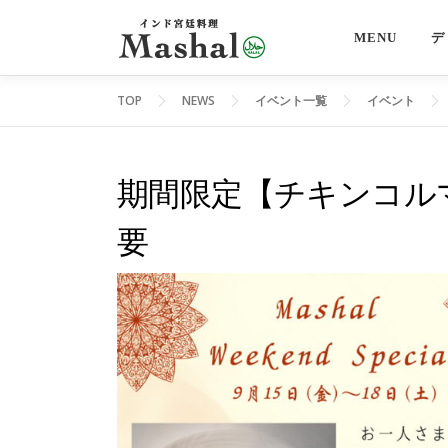
コ
ン
MENU
デ
テ
ン
TOP
NEWS
イベント一覧
イベント
ツ
へ
ス
期間限定【チキンコルマ プ
キ
要
ッ
プ