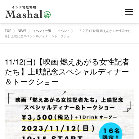
コ
メニュ
ン
テ
ン
TOP
NEWS
イベント一覧
イベント
11/12(日)【映画 燃えあがる女性記者た
MENU
デリバリー
ご予約
アクセス
ツ
ち】上映記念スペシャルディナー＆トークショー
へ
ス
11/12(日)【映画 燃えあがる女性記者
レッスン
イベント
オンラインショップ
ブログ
キ
たち】上映記念スペシャルディナー
ッ
＆トークショー
プ
メディア
EN