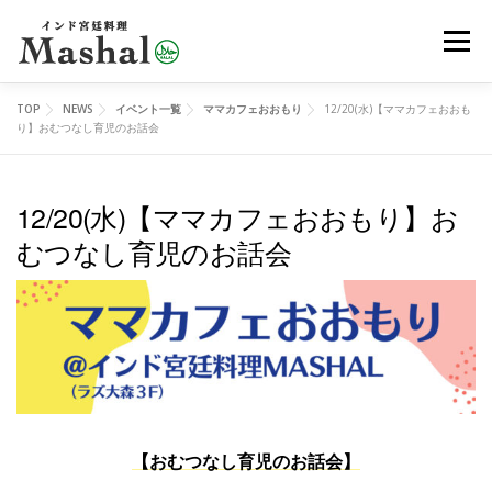
コ
メニュ
ン
テ
ン
TOP
NEWS
イベント一覧
ママカフェおおもり
12/20(水)【ママカフェおおも
MENU
デリバリー
ご予約
アクセス
ツ
り】おむつなし育児のお話会
へ
ス
12/20(水)【ママカフェおおもり】お
レッスン
イベント
オンラインショップ
ブログ
キ
むつなし育児のお話会
ッ
プ
メディア
EN
【おむつなし育児のお話会】