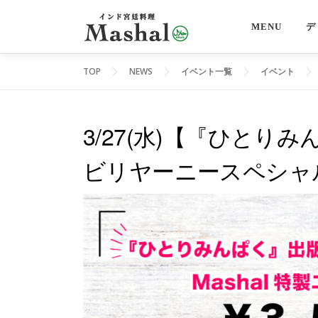
コ
ン
MENU
デ
テ
ン
TOP
NEWS
イベント一覧
イベント
ツ
へ
ス
3/27(水)【『ひと
キ
ビリヤーニースペシャ
ッ
プ