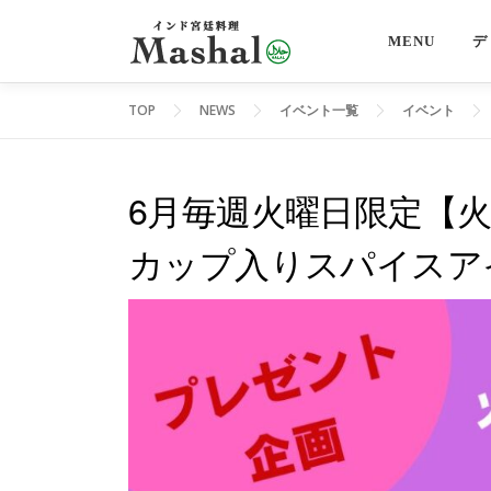
コ
ン
MENU
デ
テ
ン
TOP
NEWS
イベント一覧
イベント
ツ
へ
ス
6月毎週火曜日限定【
キ
カップ入りスパイスア
ッ
プ