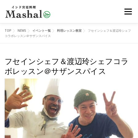
コ
メニュ
ン
テ
ン
TOP
NEWS
イベント一覧
料理レッスン教室
フセインシェフ＆渡辺玲シェフ
MENU
デリバリー
ご予約
アクセス
ツ
コラボレッスン＠サザンスパイス
へ
ス
フセインシェフ＆渡辺玲シェフコラ
レッスン
イベント
オンラインショップ
ブログ
キ
ボレッスン＠サザンスパイス
ッ
プ
メディア
EN