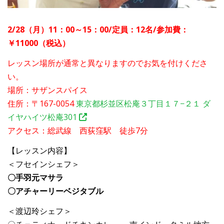
2/28（月）11：00～15：00/定員：12名/参加費：
￥11000（税込）
レッスン場所が通常と異なりますのでお気を付けくださ
い。
場所：サザンスパイス
住所：〒167-0054
東京都杉並区松庵３丁目１７−２１ ダ
イヤハイツ松庵301
アクセス：総武線 西荻窪駅 徒歩7分
【レッスン内容】
＜フセインシェフ＞
〇手羽元マサラ
〇アチャーリーベジタブル
＜渡辺玲シェフ＞