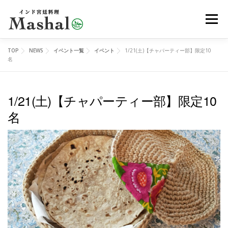
コ
メニュ
ン
テ
ン
TOP
NEWS
イベント一覧
イベント
1/21(土)【チャパーティー部】限定10
MENU
デリバリー
ご予約
アクセス
ツ
名
へ
ス
1/21(土)【チャパーティー部】限定10
レッスン
イベント
オンラインショップ
ブログ
キ
名
ッ
プ
メディア
EN