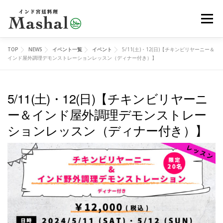
コ
メニュ
ン
テ
ン
TOP
NEWS
イベント一覧
イベント
5/11(土)・12(日)【チキンビリヤーニー＆
MENU
デリバリー
ご予約
アクセス
ツ
インド屋外調理デモンストレーションレッスン（ディナー付き）】
へ
ス
5/11(土)・12(日)【チキンビリヤーニ
レッスン
イベント
オンラインショップ
ブログ
キ
ー＆インド屋外調理デモンストレー
ッ
ションレッスン（ディナー付き）】
プ
メディア
EN