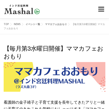
コ
メニュ
ン
テ
ン
TOP
NEWS
イベント一覧
ママカフェおおもり
【毎月第3水曜日開催】ママカ
MENU
デリバリー
ご予約
アクセス
ツ
フェおおもり
へ
ス
【毎月第3水曜日開催】ママカフェお
レッスン
イベント
オンラインショップ
ブログ
キ
おもり
ッ
プ
メディア
EN
看護師の金子靖子と子育て支援を長年してきたアリと一緒
に子育てのあれこれを気軽におしゃべりする「ママカフェ