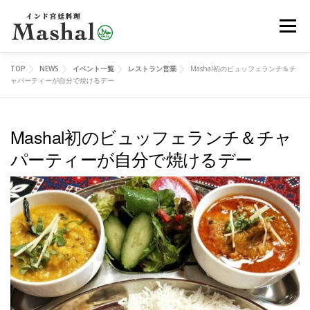
コ
メニュ
ン
テ
ン
TOP
NEWS
イベント一覧
レストラン営業
Mashal初のビュッフェランチ＆チ
MENU
デリバリー
ご予約
アクセス
ツ
ャパーティーが自分で焼けるデー
へ
ス
Mashal初のビュッフェランチ＆チャ
レッスン
イベント
オンラインショップ
ブログ
キ
パーティーが自分で焼けるデー
ッ
プ
メディア
EN