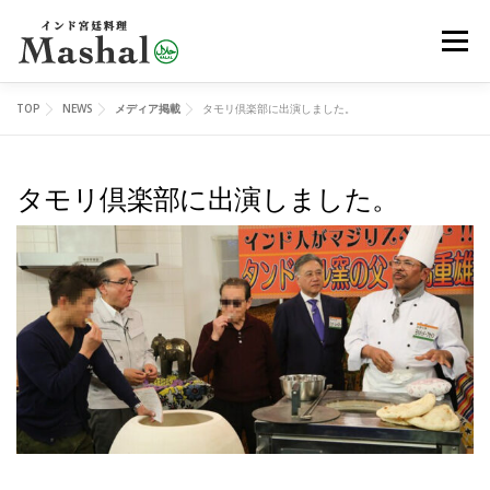
コ
メニュ
ン
テ
ン
TOP
NEWS
メディア掲載
タモリ倶楽部に出演しました。
MENU
デリバリー
ご予約
アクセス
ツ
へ
タモリ倶楽部に出演しました。
ス
レッスン
イベント
オンラインショップ
ブログ
キ
ッ
プ
メディア
EN